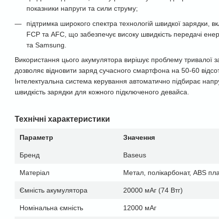
показники напруги та сили струму;
підтримка широкого спектра технологій швидкої зарядки, в
FCP та AFC, що забезпечує високу швидкість передачі енерг
та Samsung.
Використання цього акумулятора вирішує проблему тривалої за
дозволяє відновити заряд сучасного смартфона на 50-60 відсотк
Інтелектуальна система керування автоматично підбирає напр
швидкість зарядки для кожного підключеного девайса.
Технічні характеристики
Параметр
Значення
Бренд
Baseus
Матеріал
Метал, полікарбонат, ABS пл
Ємність акумулятора
20000 мАг (74 Втг)
Номінальна ємність
12000 мАг