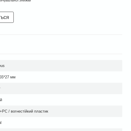
ичувальної знижки
ться
eus
65*27 мм
г
й
PC / вогнестійкий пластик
l