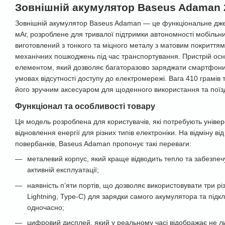
Зовнішній акумулятор Baseus Adaman 2
Зовнішній акумулятор Baseus Adaman — це функціональне дж
мАг, розроблене для тривалої підтримки автономності мобільни
виготовлений з тонкого та міцного металу з матовим покриттям,
механічних пошкоджень під час транспортування. Пристрій ос
елементом, який дозволяє багаторазово заряджати смартфони,
умовах відсутності доступу до електромережі. Вага 410 грамів 
його зручним аксесуаром для щоденного використання та поїз
Функціонал та особливості товару
Ця модель розроблена для користувачів, які потребують уніве
відновлення енергії для різних типів електроніки. На відміну в
повербанків, Baseus Adaman пропонує такі переваги:
металевий корпус, який краще відводить тепло та забезпеч
активній експлуатації;
наявність п’яти портів, що дозволяє використовувати три різ
Lightning, Type-C) для зарядки самого акумулятора та підк
одночасно;
цифровий дисплей, який у реальному часі відображає не ли