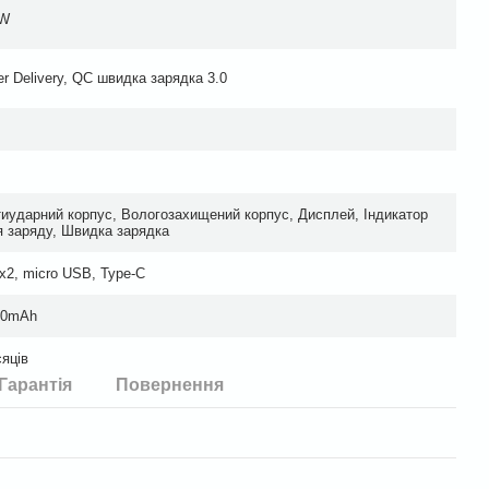
5W
r Delivery, QC швидка зарядка 3.0
иударний корпус, Вологозахищений корпус, Дисплей, Індикатор
я заряду, Швидка зарядка
2, micro USB, Type-C
00mAh
сяців
Гарантія
Повернення