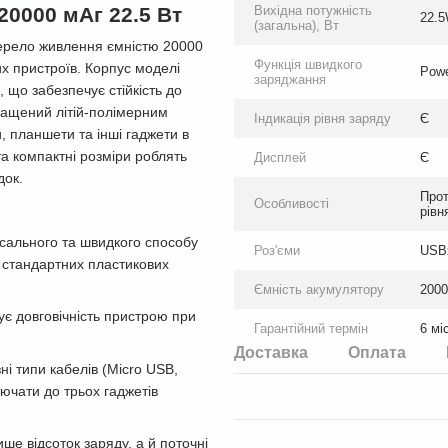
0000 мАг 22.5 Вт
Вихідна потужність
22.
(загальна), Вт
ерело живлення ємністю 20000
Функція швидкого
х пристроїв. Корпус моделі
Powe
заряджання
 що забезпечує стійкість до
нащений літій-полімерним
Індикація рівня заряду
Є
 планшети та інші гаджети в
та компактні розміри роблять
Дисплей
Є
док.
Прот
Особливості
рівн
рсального та швидкого способу
Роз'єми
USBx
ід стандартних пластикових
Ємність акумулятору
200
ує довговічність пристрою при
Гарантійний термін
6 мі
Доставка
Оплата
ні типи кабелів (Micro USB,
лючати до трьох гаджетів
ше відсоток заряду, а й поточні