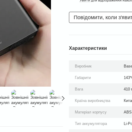
Увійти
для відображення накоп
%
Повідомити, коли з'яви
Характеристики
Виробник
Bas
Габарити
143*
Вага
410 
Країна виробництва
Кита
Матеріал корпусу
ABS+
Тип аккумулятора
Li-Po