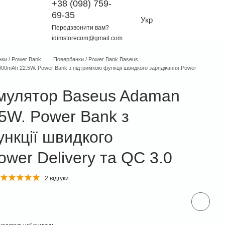
+38 (098) 759-
69-35
Укр
Передзвонити вам?
idimstorecom@gmail.com
ки / Power Bank
Повербанки / Power Bank Baseus
00mAh 22.5W. Power Bank з підтримкою функції швидкого заряджання Power
умулятор Baseus Adaman
5W. Power Bank з
нкції швидкого
wer Delivery та QC 3.0
2 відгуки