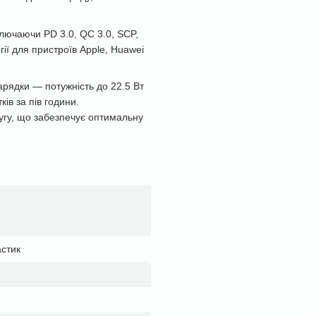
ключаючи PD 3.0, QC 3.0, SCP,
ії для пристроїв Apple, Huawei
рядки — потужність до 22.5 Вт
ів за пів години.
угу, що забезпечує оптимальну
астик