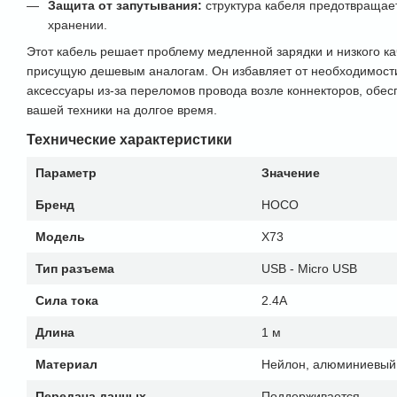
Защита от запутывания:
структура кабеля предотвращает
хранении.
Этот кабель решает проблему медленной зарядки и низкого к
присущую дешевым аналогам. Он избавляет от необходимости
аксессуары из-за переломов провода возле коннекторов, обе
вашей техники на долгое время.
Технические характеристики
Параметр
Значение
Бренд
HOCO
Модель
X73
Тип разъема
USB - Micro USB
Сила тока
2.4А
Длина
1 м
Материал
Нейлон, алюминиевый
Передача данных
Поддерживается