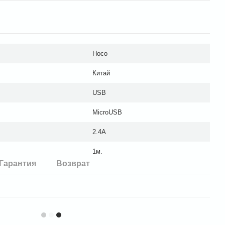
Hoco
Китай
USB
MicroUSB
2.4А
1м.
Гарантия
Возврат