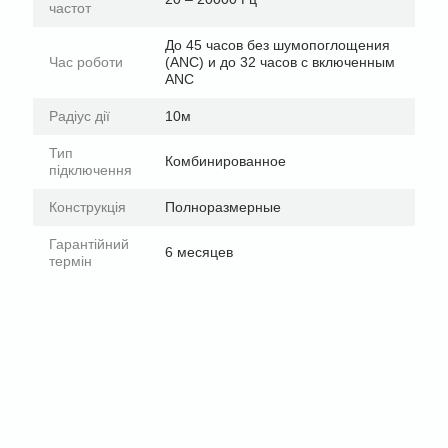
частот
До 45 часов без шумопоглощения
Час роботи
(ANC) и до 32 часов с включенным
ANC
Радіус дії
10м
Тип
Комбинированное
підключення
Конструкція
Полноразмерные
Гарантійний
6 месяцев
термін