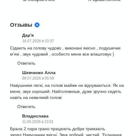
Отзывы
8
Дар'я
16.07.2026 в 10:37
Сідають на голову чудово , виконані якісно , подушечки
м'які , звук чудовий , особисто мене все влаштовує )
Ответить
Шевченко Алла
09.07.2026 в 05:59
Навушники легкі, на голові майже не відчуваються. Як на
мене, звук хороший. Найголовніше, дуже зручно сидять
навіть на невеликій голові
Ответить
Владислава
11.05.2026 в 13:01
Брала 2 пари грано працюють добре тримають
заряд.Навушники якісні. Звук добрий, чистий. З'єднання