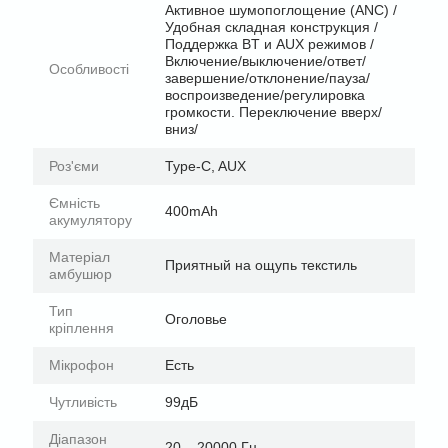
Активное шумопоглощение (ANC) /
Удобная складная конструкция /
Поддержка BT и AUX режимов /
Включение/выключение/ответ/
Особливості
завершение/отклонение/пауза/
воспроизведение/регулировка
громкости. Переключение вверх/
вниз/
Роз'єми
Type-C, AUX
Ємність
400mAh
акумулятору
Матеріал
Приятный на ощупь текстиль
амбушюр
Тип
Оголовье
кріплення
Мікрофон
Есть
Чутливість
99дБ
Діапазон
20 – 20000 Гц