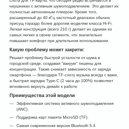
слота для TF-карты, что сегодня редко встречается в
наушниках с активным шумоподавлением. Это делает их
полностью автономным плеером. Кроме того,
расширенный до 40 кГц частотный диапазон обычно
присущ гораздо более дорогим моделям класса Hi-Fi.
Легкая конструкция (всего 210 г) делает их одними из
самых легких в своем сегменте, что значительно
повышает комфорт при длительном использовании.
Какую проблему может закрити:
Решает проблему быстрой усталости от шума в
городской среде, создавая "вакуум" тишины для
концентрации. Также снимает зависимость от заряда
смартфона — благодаря TF-слоту музыка всегда с вами,
а быстрая зарядка Type-C (2 часа до 100%) позволяет
мгновенно вернуть девайс к работе.
Преимущества этой модели
Эффективная система активного шумоподавления
(ANC).
Поддержка карт памяти MicroSD (TF).
Самая современная версия Bluetooth 5.4.