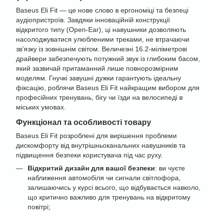
Baseus Eli Fit — це нове слово в ергономіці та безпеці
аудіопристроїв. Завдяки інноваційній конструкції
відкритого типу (Open-Ear), ці навушники дозволяють
насолоджуватися улюбленими треками, не втрачаючи
зв’язку із зовнішнім світом. Величезні 16.2-міліметрові
драйвери забезпечують потужний звук із глибоким басом,
який зазвичай притаманний лише повнорозмірним
моделям. Гнучкі завушні дужки гарантують ідеальну
фіксацію, роблячи Baseus Eli Fit найкращим вибором для
професійних тренувань, бігу чи їзди на велосипеді в
міських умовах.
Функціонал та особливості товару
Baseus Eli Fit розроблені для вирішення проблеми
дискомфорту від внутрішньоканальних навушників та
підвищення безпеки користувача під час руху.
Відкритий дизайн для вашої безпеки
: ви чуєте
наближення автомобіля чи сигнали світлофора,
залишаючись у курсі всього, що відбувається навколо,
що критично важливо для тренувань на відкритому
повітрі;