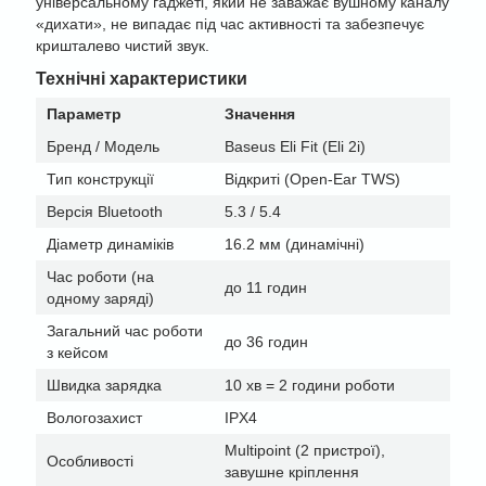
універсальному гаджеті, який не заважає вушному каналу
«дихати», не випадає під час активності та забезпечує
кришталево чистий звук.
Технічні характеристики
Параметр
Значення
Бренд / Модель
Baseus Eli Fit (Eli 2i)
Тип конструкції
Відкриті (Open-Ear TWS)
Версія Bluetooth
5.3 / 5.4
Діаметр динаміків
16.2 мм (динамічні)
Час роботи (на
до 11 годин
одному заряді)
Загальний час роботи
до 36 годин
з кейсом
Швидка зарядка
10 хв = 2 години роботи
Вологозахист
IPX4
Multipoint (2 пристрої),
Особливості
завушне кріплення