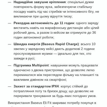
Наднадійне завушне кріплення
: спеціальні дужки
повторюють форму вуха, забезпечуючи стабільну
посадку навіть під час стрибків чи інтенсивного бігу, не
викликаючи при цьому відчуття тиску;
Рекордна автономність до 11 годин
: одного заряду
вистачить навіть на марафонську дистанцію або цілий
робочий день, а разом із кейсом ви отримуєте до 36
годин автономної роботи;
Швидка енергія (Baseus Rapid Charge)
: всього 10
хвилин у зарядному кейсі дають додаткові 2 години
прослуховування музики — ідеально для тих, хто
завжди в русі;
Підтримка Multipoint
: навушники можуть працювати
одночасно з двома пристроями, що дозволяє легко
перемикатися між переглядом фільму на планшеті та
важливим дзвінком на смартфоні;
Захист за стандартом IPX4
: корпус стійкий до
потрапляння поту та бризок дощу, що дозволяє не
переривати тренування за будь-яких погодних умов.
Використання Baseus Eli Fit закриває потребу покупця в