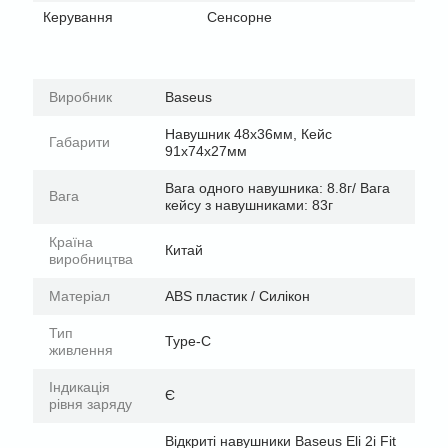
Керування
Сенсорне
Виробник
Baseus
Навушник 48х36мм, Кейс
Габарити
91х74х27мм
Вага одного навушника: 8.8г/ Вага
Вага
кейсу з навушниками: 83г
Країна
Китай
виробництва
Матеріал
ABS пластик / Силікон
Тип
Type-C
живлення
Індикація
Є
рівня заряду
Відкриті навушники Baseus Eli 2i Fit