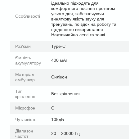
ідеально підходять для
комфортного носіння протягом
усього дня, забезпечуючи
Особливості
виняткову якість звуку для
тренувань, поїздок на роботу та
щоденного використання.
Надзвичайно легкі та тонкі.
Роз'єми
Type-C
Ємність
400 мАг
акумулятору
Матеріал
Силікон
амбушюр
Тип
Без кріплення
кріплення
Мікрофон
Є
Чутливість
105дБ
Діапазон
20 – 20000 Гц
частот