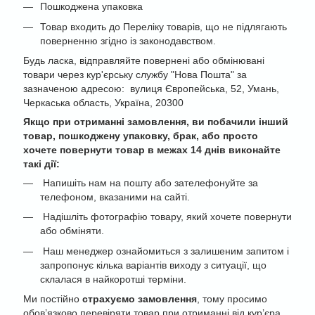
Пошкоджена упаковка
Товар входить до Переліку товарів, що не підлягають
поверненню згідно із законодавством.
Будь ласка, відправляйте повернені або обмінювані
товари через кур'єрську службу "Нова Пошта" за
зазначеною адресою: вулиця Європейська, 52, Умань,
Черкаська область, Україна, 20300
Якщо при отриманні замовлення, ви побачили інший
товар, пошкоджену упаковку, брак, або просто
хочете повернути товар в межах 14 днів виконайте
такі дії:
Напишіть нам на пошту або зателефонуйте за
телефоном, вказаними на сайті.
Надішліть фотографію товару, який хочете повернути
або обміняти.
Наш менеджер ознайомиться з залишеним запитом і
запропонує кілька варіантів виходу з ситуації, що
склалася в найкоротші терміни.
Ми постійно
страхуємо замовлення
, тому просимо
обов’язково перевіряти товар при отриманні від кур’єра