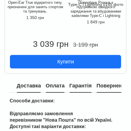
Open-Ear True відкритого типу,
Повербанк Proove з
O
призначені для занять спортом
підтримкою швидкого
п
та тренувань.
заряджання та вбудованими
кабелями Type-C і Lightning
1 350 грн
1 849 грн
3 039 грн
3 199 грн
Купити
Доставка
Оплата
Гарантія
Повернення
Способи доставки:
Відправляємо замовлення
перевізником "
Нова Пошта" по всій Україні
.
Доступні такі варіанти доставки: